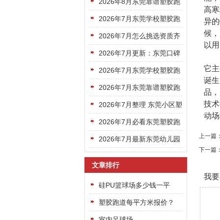
好的东莞塑胶跑道选哪家更
2026年8月东莞靠谱塑胶跑
高寒
专业靠谱
道机构挑选避坑指南请收好
2026年7月东莞学校塑胶跑
异的
候，
道选哪家？靠谱厂商盘点看
2026年7月怎么挑选资质齐
以用
完不踩坑
全专业靠谱的东莞塑胶跑道
2026年7月更新：东莞口碑
它主
公司
好的塑胶跑道厂家名单建议
2026年7月东莞学校塑胶跑
诞生
收藏
道，靠谱施工厂商该去哪里
2026年7月东莞靠谱塑胶跑
品，
找？
技术
道企业怎么选？看完这篇就
2026年7月整理 东莞小区塑
动场
够了
胶跑道正规厂家挑选避坑全
2026年7月必看东莞塑胶跑
上一篇
指南
道十大厂家排名权威榜单正
2026年7月最新东莞幼儿园
下一篇
式公布
塑胶跑道十大厂家排名公布
文章排行
我要
硅PU篮球场多少钱一平
方？
塑胶跑道每平方米报价？
室内足球场