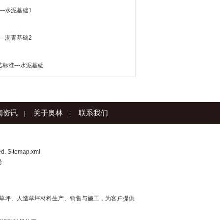
--水泥基础1
--沥青基础2
标准---水泥基础
闻资讯
关于奥林
联系我们
|
|
ed.
Sitemap.xml
号
草坪、人造草坪材料生产、销售与施工，为客户提供