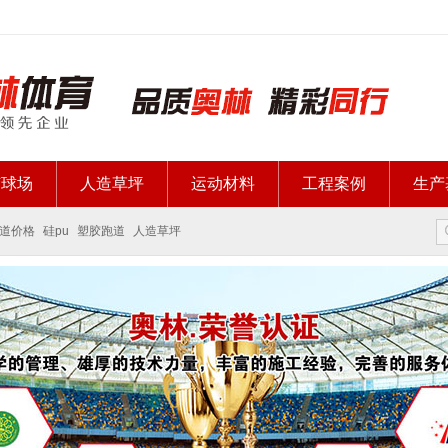
胶球场
人造草坪
运动材料
工程案例
生产
道价格
硅pu
塑胶跑道
人造草坪