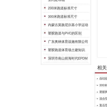
200米跑道标准尺寸
300米跑道标准尺寸
内蒙古莫旗尼尔基小学运动
场
塑胶跑道与PVC的区别
广东奥林体育设施有限公司
塑胶跑道体育场土建知识
深圳市南山前海时代EPDM
地面
相关
自结
300
塑胶
混合型
复合