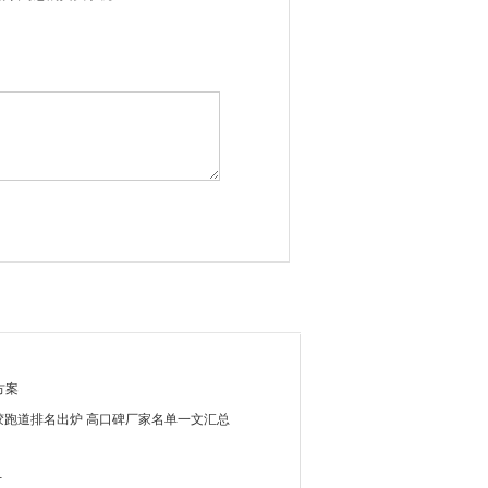
方案
塑胶跑道排名出炉 高口碑厂家名单一文汇总
寸