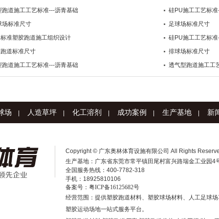
跑道施工工艺标准---沥青基础
硅PU施工工艺标准-
球场标准尺寸
足球场标准尺寸
0米标准塑胶跑道施工组织设计
硅PU施工工艺标准-
米跑道标准尺寸
排球场标准尺寸
跑道施工工艺标准---沥青基础
透气型跑道施工工艺
球场
人造草坪
化工溶剂
成功案例
生产基地
新
|
|
|
|
|
Copyright © 广东奥林体育设施有限公司 All Rights Reserv
生产基地：广东省东莞市常平镇田尾村富兴路瑞金工业园4
全国服务热线：400-7782-318
手机：18925810106
备案号：
粤ICP备16125682号
经营范围：提供塑胶跑道材料、塑胶球场材料、人工足球场
塑胶运动场地一站式服务平台。