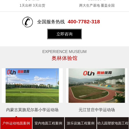
1天出样 3天出货
两大生产基地 覆盖全国
400-7782-318
全国服务热线
立即咨询
EXPERIENCE MUSEUM
奥林体验馆
内蒙古莫旗尼尔基小学运动场
元江甘庄中学运动场
户外运动地面案例
室内地面工程案例
游乐设施工程案例
幼儿园塑胶地面工程