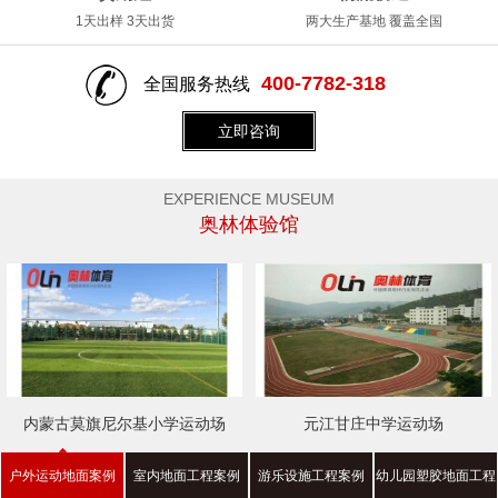
1天出样 3天出货
两大生产基地 覆盖全国
400-7782-318
全国服务热线
立即咨询
EXPERIENCE MUSEUM
奥林体验馆
内蒙古莫旗尼尔基小学运动场
元江甘庄中学运动场
户外运动地面案例
室内地面工程案例
游乐设施工程案例
幼儿园塑胶地面工程