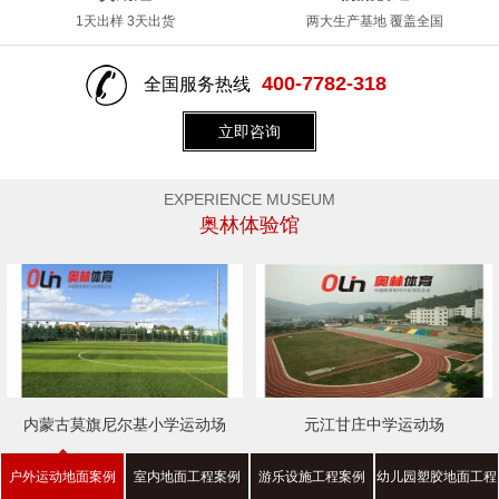
1天出样 3天出货
两大生产基地 覆盖全国
400-7782-318
全国服务热线
立即咨询
EXPERIENCE MUSEUM
奥林体验馆
内蒙古莫旗尼尔基小学运动场
元江甘庄中学运动场
户外运动地面案例
室内地面工程案例
游乐设施工程案例
幼儿园塑胶地面工程