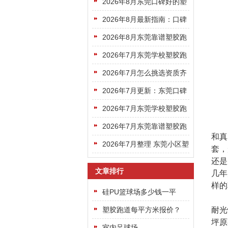
家靠谱？好用款挑选攻略快
2026年8月东莞口碑好的塑
码住
胶跑道选哪家看完这篇就够
2026年8月最新指南：口碑
了
好的东莞塑胶跑道选哪家更
2026年8月东莞靠谱塑胶跑
专业靠谱
道机构挑选避坑指南请收好
2026年7月东莞学校塑胶跑
道选哪家？靠谱厂商盘点看
2026年7月怎么挑选资质齐
完不踩坑
全专业靠谱的东莞塑胶跑道
2026年7月更新：东莞口碑
公司
好的塑胶跑道厂家名单建议
2026年7月东莞学校塑胶跑
收藏
道，靠谱施工厂商该去哪里
2026年7月东莞靠谱塑胶跑
和真
找？
道企业怎么选？看完这篇就
2026年7月整理 东莞小区塑
套，
够了
还是
胶跑道正规厂家挑选避坑全
文章排行
几年
指南
样的
硅PU篮球场多少钱一平
方？
塑胶跑道每平方米报价？
耐光
坪原
室内足球场