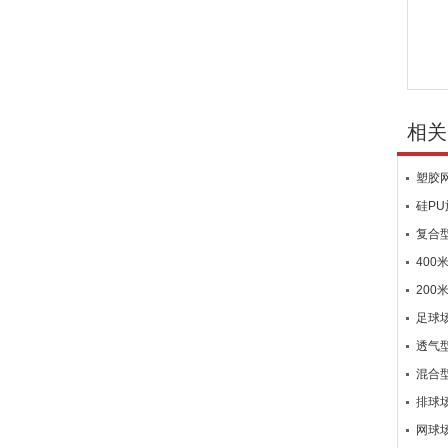
相关
塑胶
硅PU
复合
40
200
足球
透气型
混合型
排球
网球