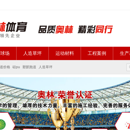
胶球场
人造草坪
运动材料
工程案例
生产
道价格
硅pu
塑胶跑道
人造草坪