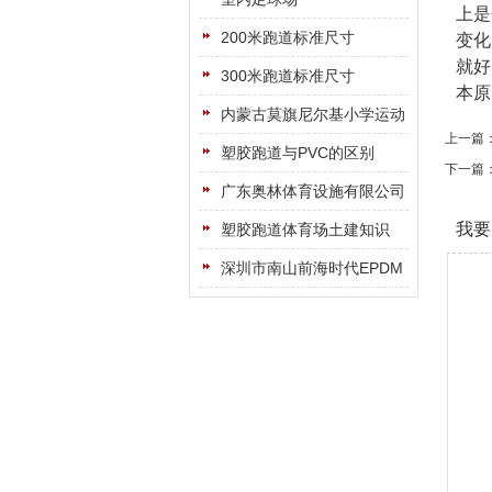
上是
200米跑道标准尺寸
变化
就好
300米跑道标准尺寸
本原
内蒙古莫旗尼尔基小学运动
上一篇
场
塑胶跑道与PVC的区别
下一篇
广东奥林体育设施有限公司
我要
塑胶跑道体育场土建知识
深圳市南山前海时代EPDM
地面