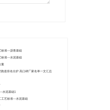
标准---沥青基础
标准---水泥基础
方案
塑胶跑道排名出炉 高口碑厂家名单一文汇总
寸
--水泥基础1
工艺标准---水泥基础
寸