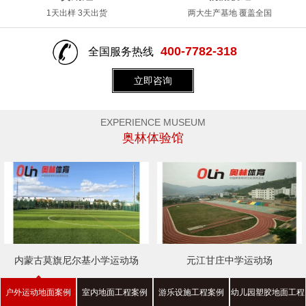
1天出样 3天出货
两大生产基地 覆盖全国
400-7782-318
全国服务热线
立即咨询
EXPERIENCE MUSEUM
奥林体验馆
内蒙古莫旗尼尔基小学运动场
元江甘庄中学运动场
户外运动地面案例
室内地面工程案例
游乐设施工程案例
幼儿园塑胶地面工程