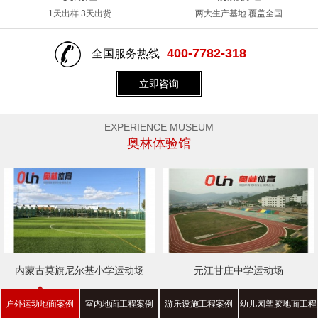
1天出样 3天出货
两大生产基地 覆盖全国
400-7782-318
全国服务热线
立即咨询
EXPERIENCE MUSEUM
奥林体验馆
内蒙古莫旗尼尔基小学运动场
元江甘庄中学运动场
户外运动地面案例
室内地面工程案例
游乐设施工程案例
幼儿园塑胶地面工程