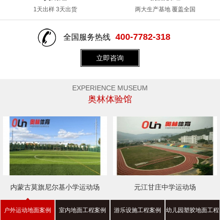
1天出样 3天出货
两大生产基地 覆盖全国
400-7782-318
全国服务热线
立即咨询
EXPERIENCE MUSEUM
奥林体验馆
内蒙古莫旗尼尔基小学运动场
元江甘庄中学运动场
户外运动地面案例
室内地面工程案例
游乐设施工程案例
幼儿园塑胶地面工程