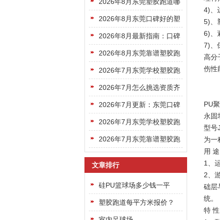
的东莞塑胶跑道公司名单都
2026年8月东莞塑胶跑道哪
4)
给你列全了
家靠谱？好用款挑选攻略快
2026年8月东莞口碑好的塑
5)
6)
码住
胶跑道选哪家看完这篇就够
2026年8月最新指南：口碑
7)
了
好的东莞塑胶跑道选哪家更
2026年8月东莞靠谱塑胶跑
高分
伤性
专业靠谱
道机构挑选避坑指南请收好
2026年7月东莞学校塑胶跑
道选哪家？靠谱厂商盘点看
2026年7月怎么挑选资质齐
完不踩坑
全专业靠谱的东莞塑胶跑道
PU
2026年7月更新：东莞口碑
永固坦
公司
好的塑胶跑道厂家名单建议
2026年7月东莞学校塑胶跑
型号J
收藏
道，靠谱施工厂商该去哪里
2026年7月东莞靠谱塑胶跑
为一
用 途
找？
道企业怎么选？看完这篇就
1、
文章排行
够了
2、
硅PU篮球场多少钱一平
础层
统。
方？
塑胶跑道每平方米报价？
特 性
室内足球场