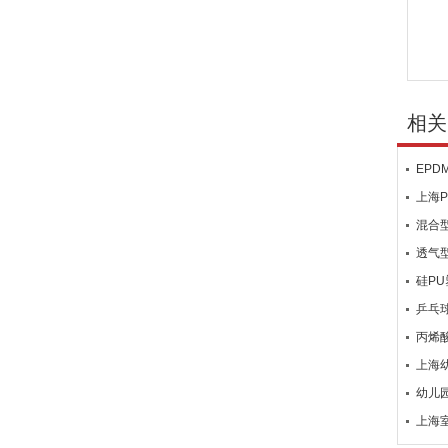
相关
EP
上海
混合
透气
硅P
乒乓
丙烯
上海
幼儿
上海