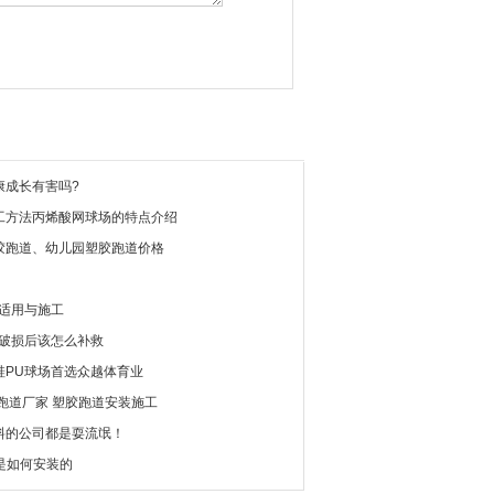
康成长有害吗?
工方法丙烯酸网球场的特点介绍
胶跑道、幼儿园塑胶跑道价格
料适用与施工
层破损后该怎么补救
硅PU球场首选众越体育业
跑道厂家 塑胶跑道安装施工
料的公司都是耍流氓！
是如何安装的