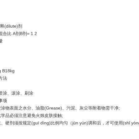
(dilute)剂
合比 A剂B剂= 1 2
量
g B18kg
方法
喷涂、滚涂、刷涂
事项
被涂物表面之水分、油脂(Grease)、污泥、灰尘等附着物需干净;
化学品必须注意避免火烛皮肤接触;
、硬剂须按规定(guī dìng)比例均匀（jūn yún)调和后，才可使用(shǐ yòn