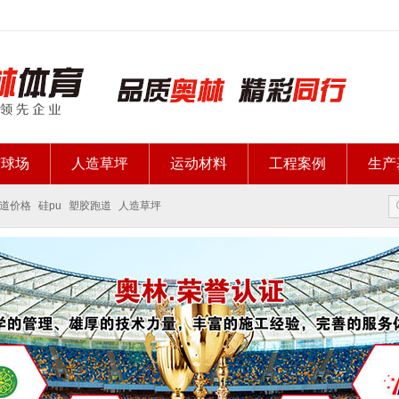
胶球场
人造草坪
运动材料
工程案例
生产
道价格
硅pu
塑胶跑道
人造草坪