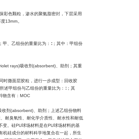
候性环保彩色颗粒，渗水的聚氨脂密封，下层采用
准厚度13mm。
；甲、乙组份的重量比为：∶；其中：甲组份
t rays)吸收剂(absorbent)、助剂；其重
胶，同时撒面层胶粒，进行一步成型：回收胶
所述甲组份与乙组份的重量比为：∶；其
料物含有：MOC
吸收剂(absorbent)、助剂；上述乙组份物料
老化性、耐臭氧性、耐化学介质性、耐水性和耐低
变。硅PU球场材料是在PU球场材料的基
有有机硅成分的材料科学地复合在一起，所生