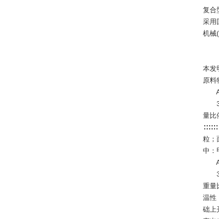
复合
采用
机械(
本发
原料
A、
30、
量比依
∶∶
粒；
中：
A、
30、
重量
温性
础上