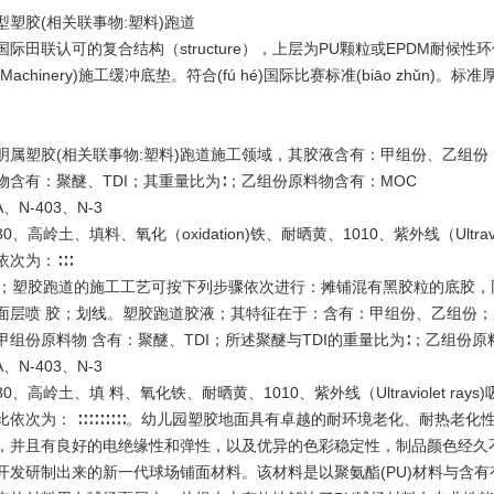
型塑胶(相关联事物:塑料)跑道
国际田联认可的复合结构（structure），上层为PU颗粒或EPDM耐
Machinery)施工缓冲底垫。符合(fú hé)国际比赛标准(biāo zhǔn)。标
明属塑胶(相关联事物:塑料)跑道施工领域，其胶液含有：甲组份、乙组份
物含有：聚醚、TDI；其重量比为∶；乙组份原料物含有：MOC
N-403、N-3
高岭土、填料、氧化（oxidation)铁、耐晒黄、1010、紫外线（Ultraviole
次为：∶∶∶
∶∶∶∶；塑胶跑道的施工工艺可按下列步骤依次进行：摊铺混有黑胶粒的底
面层喷 胶；划线。塑胶跑道胶液；其特征在于：含有：甲组份、乙组份；
甲组份原料物 含有：聚醚、TDI；所述聚醚与TDI的重量比为∶；乙组份原
N-403、N-3
高岭土、填 料、氧化铁、耐晒黄、1010、紫外线（Ultraviolet rays)
比依次为： ∶∶∶∶∶∶∶∶∶。幼儿园塑胶地面具有卓越的耐环境老化、耐热
，并且有良好的电绝缘性和弹性，以及优异的色彩稳定性，制品颜色经久不
开发研制出来的新一代球场铺面材料。该材料是以聚氨酯(PU)材料与含