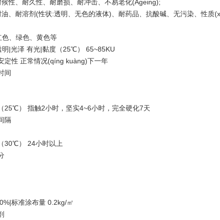
耐候性、耐久性、耐磨损、耐冲击、不易老化(Ageing);
耐油、耐溶剂(性状:透明、无色的液体)、耐药品、抗酸碱、无污染、性质(xìng
红色、绿色、黄色等
明|光泽 有光|黏度（25℃） 65~85KU
定性 正常情况(qíng kuàng)下一年
时间
5℃） 指触2小时，坚实4~6小时，完全硬化7天
间隔
0℃） 24小时以上
分
60%|标准涂布量 0.2kg/㎡
剂