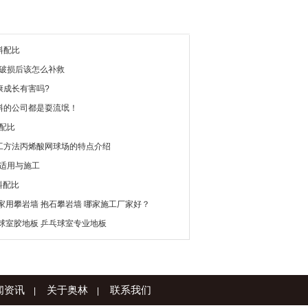
料配比
层破损后该怎么补救
康成长有害吗?
料的公司都是耍流氓！
配比
工方法丙烯酸网球场的特点介绍
料适用与施工
料配比
家用攀岩墙 抱石攀岩墙 哪家施工厂家好？
球室胶地板 乒乓球室专业地板
闻资讯
关于奥林
联系我们
|
|