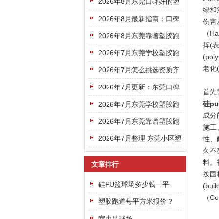
家靠谱？好用款挑选攻略快
2026年8月东莞口碑好的塑
绿和
码住
胶跑道选哪家看完这篇就够
2026年8月最新指南：口碑
伤害
（Ha
了
好的东莞塑胶跑道选哪家更
2026年8月东莞靠谱塑胶跑
挥(表
专业靠谱
道机构挑选避坑指南请收好
2026年7月东莞学校塑胶跑
(po
老化
道选哪家？靠谱厂商盘点看
2026年7月怎么挑选资质齐
完不踩坑
全专业靠谱的东莞塑胶跑道
2026年7月更新：东莞口碑
首先
公司
好的塑胶跑道厂家名单建议
硅pu
2026年7月东莞学校塑胶跑
成分
收藏
道，靠谱施工厂商该去哪里
2026年7月东莞靠谱塑胶跑
施工
找？
道企业怎么选？看完这篇就
2026年7月整理 东莞小区塑
性、
久不
够了
胶跑道正规厂家挑选避坑全
料。
文章排行
指南
按国标
硅PU篮球场多少钱一平
(b
（Co
方？
塑胶跑道每平方米报价？
室内足球场