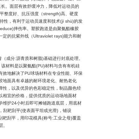
延长。面层有效舒缓冲力，降低对运动员的
平整度好、抗压强度（strength)高、硬度
的特性，有利于运动员速度和技术(jì shù)的发
降低（reduce)摔伤率。塑胶跑道是由聚氨酯橡胶
定的抗紫外线（Ultraviolet rays)能力和耐
沥青（成分:沥青质和树脂)基础进行封底处理。
该材料是以聚氨酯(PU)材料与含有有机硅
有效地解决了PU球场材料在专业性能、环保
胶地面具有卓越的耐环境老化、耐热老化
弹性，以及优异的色彩稳定性，制品颜色经
以相宜的价格，提供优质的运动场地面材
毕维护24小时后即可摊铺跑道底层，用底材
倒入场地，刮耙刮平(使表面平坦或光滑)，铺设
料，刮耙刮平，用印花模具(称号:工业之母)覆盖
面层。