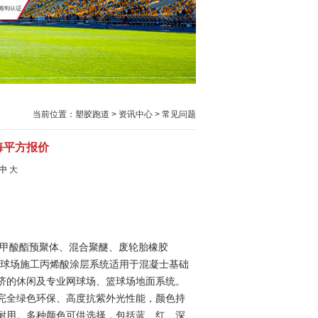
当前位置：
塑胶跑道
>
资讯中心
>
常见问题
每平方报价
中
大
 基甲酸酯预聚体、混合聚醚、废轮胎橡胶
。丙烯酸球场施工丙烯酸涂层系统适用于混凝士基础
济的休闲及专业网球场、篮球场地面系统。
完全绿色环保、高度抗紫外光性能，颜色持
耐用。多种颜色可供选择，包括蓝、红、深