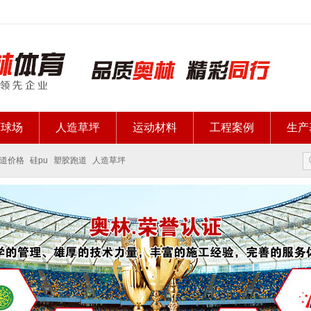
胶球场
人造草坪
运动材料
工程案例
生产
道价格
硅pu
塑胶跑道
人造草坪