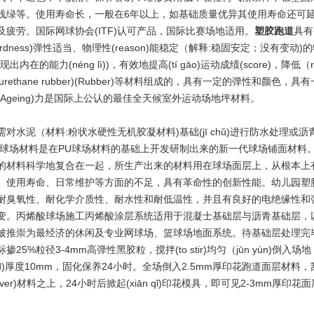
浅绿等。使用寿命长，一般在6年以上，如基础质量优异其使用寿命还可
及疲劳。国际网球协会(ITF)认可产品，国际比赛场地适用。
塑胶跑道
具有
rdness)弹性适当、物理性(reason)能稳定（解释:稳固安定；没有变动)
现出内在的能力(néng lì))，有效地提高(tí gāo)运动成绩(score)，
lyurethane rubber)(Rubber)等材料组成的，具有一定的弹性和颜色，具有一
(Ageing)力是国际上公认的最佳全天候室外运动场地坪材料。
需对水泥（材料:粉状水硬性无机胶凝材料)基础(jī chǔ)进行防水处理或
球场材料是在PU球场材料的基础上开发研制出来的新一代球场铺面材料。
的材料科学地复合在一起，所生产出来的材料用在球场面层上，从根本上
、使用寿命、日常维护等方面的不足，具有革命性的创新性能。幼儿园塑
耐臭氧性、耐化学介质性、耐水性和耐低温性，并且有良好的电绝缘性和
变。丙烯酸球场施工丙烯酸涂层系统适用于混凝士基础层与沥青基础层，
被推崇为最经济的休闲及专业网球场、篮球场地面系统。待基础层处理完
掺25%粒径3-4mm高弹性黑胶粒，搅拌(to stir)均匀（jūn yún)
uild)厚度10mm，固化保养24小时。全场倒入2.5mm厚印花跑道面层材
ver)材料之上，24小时后掀起(xiān qǐ)印花模具，即可见2-3mm厚印花