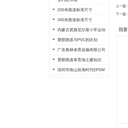
上一篇
200米跑道标准尺寸
下一篇
300米跑道标准尺寸
我要
内蒙古莫旗尼尔基小学运动
场
塑胶跑道与PVC的区别
广东奥林体育设施有限公司
塑胶跑道体育场土建知识
深圳市南山前海时代EPDM
地面