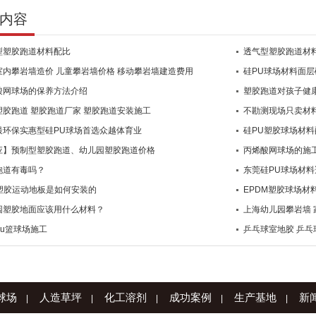
内容
型塑胶跑道材料配比
透气型塑胶跑道材
室内攀岩墙造价 儿童攀岩墙价格 移动攀岩墙建造费用
硅PU球场材料面
酸网球场的保养方法介绍
塑胶跑道对孩子健
塑胶跑道 塑胶跑道厂家 塑胶跑道安装施工
不勘测现场只卖材
最环保实惠型硅PU球场首选众越体育业
硅PU塑胶球场材料
应】预制型塑胶跑道、幼儿园塑胶跑道价格
丙烯酸网球场的施
跑道有毒吗？
东莞硅PU球场材
C塑胶运动地板是如何安装的
EPDM塑胶球场材
园塑胶地面应该用什么材料？
上海幼儿园攀岩墙 
Pu篮球场施工
乒乓球室地胶 乒乓
球场
人造草坪
化工溶剂
成功案例
生产基地
新
|
|
|
|
|