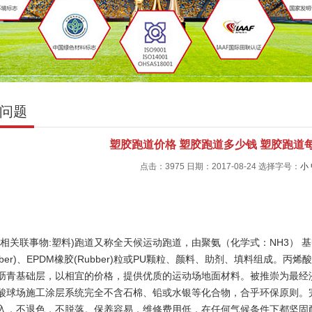
问题
塑胶跑道价格 塑胶跑道多少钱 塑胶跑道
点击：3975 日期：2017-08-24
选择字号：
小
(相关联事物:塑料)跑道又称全天候运动跑道，由聚氨（化学式：NH3）
ubber)、EPDM橡胶(Rubber)粒或PU颗粒、颜料、助剂、填料组成
沥青基础层，以相宜的价格，提供优质的运动场地面材料。被推崇为最经
酸球场施工涂层系统完全不含石棉、铅或水银等化合物，合乎环保原则。
入，不退色，不脱落。保养容易，维修费用低，在任何气候条件下都坚固