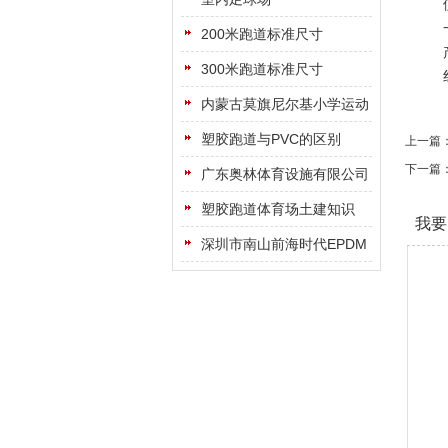
使用(
一般
200米跑道标准尺寸
产品(
300米跑道标准尺寸
红
内蒙古莫旗尼尔基小学运动
场
塑胶跑道与PVC的区别
上一篇
下一篇
广东奥林体育设施有限公司
塑胶跑道体育场土建知识
我要
深圳市南山前海时代EPDM
地面