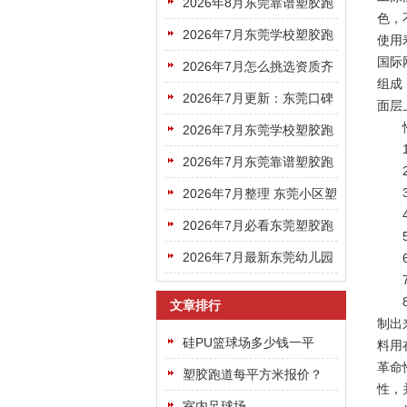
好的东莞塑胶跑道选哪家更
2026年8月东莞靠谱塑胶跑
色，
专业靠谱
道机构挑选避坑指南请收好
2026年7月东莞学校塑胶跑
使用
国际
道选哪家？靠谱厂商盘点看
2026年7月怎么挑选资质齐
组成
完不踩坑
全专业靠谱的东莞塑胶跑道
2026年7月更新：东莞口碑
面层
性能(
公司
好的塑胶跑道厂家名单建议
2026年7月东莞学校塑胶跑
1)
收藏
道，靠谱施工厂商该去哪里
2026年7月东莞靠谱塑胶跑
2) 
找？
道企业怎么选？看完这篇就
3)
2026年7月整理 东莞小区塑
4) 
够了
胶跑道正规厂家挑选避坑全
2026年7月必看东莞塑胶跑
5)
指南
道十大厂家排名权威榜单正
2026年7月最新东莞幼儿园
6)
7)
式公布
塑胶跑道十大厂家排名公布
8)
文章排行
制出
硅PU篮球场多少钱一平
料用
革命
方？
塑胶跑道每平方米报价？
性，
室内足球场