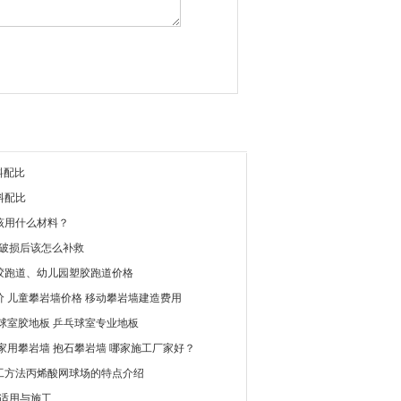
料配比
料配比
该用什么材料？
层破损后该怎么补救
胶跑道、幼儿园塑胶跑道价格
 儿童攀岩墙价格 移动攀岩墙建造费用
球室胶地板 乒乓球室专业地板
家用攀岩墙 抱石攀岩墙 哪家施工厂家好？
工方法丙烯酸网球场的特点介绍
料适用与施工