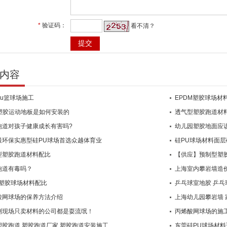
*
验证码：
看不清？
内容
Pu篮球场施工
EPDM塑胶球场材
C塑胶运动地板是如何安装的
透气型塑胶跑道材
跑道对孩子健康成长有害吗?
幼儿园塑胶地面应
最环保实惠型硅PU球场首选众越体育业
硅PU球场材料面
型塑胶跑道材料配比
【供应】预制型塑
跑道有毒吗？
上海室内攀岩墙造价
U塑胶球场材料配比
乒乓球室地胶 乒乓
酸网球场的保养方法介绍
上海幼儿园攀岩墙 
测现场只卖材料的公司都是耍流氓！
丙烯酸网球场的施
塑胶跑道 塑胶跑道厂家 塑胶跑道安装施工
东莞硅PU球场材