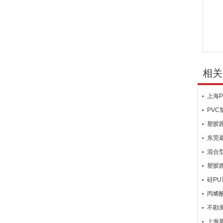
相关
上海
PV
塑胶
东莞
混合
塑胶
硅P
丙烯
不勘
上海