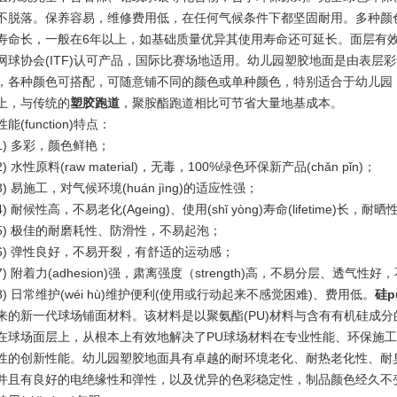
不脱落。保养容易，维修费用低，在任何气候条件下都坚固耐用。多种颜
寿命长，一般在6年以上，如基础质量优异其使用寿命还可延长。面层有
网球协会(ITF)认可产品，国际比赛场地适用。幼儿园塑胶地面是由表层
，各种颜色可搭配，可随意铺不同的颜色或单种颜色，特别适合于幼儿园
上，与传统的
塑胶跑道
，聚胺酯跑道相比可节省大量地基成本。
function)特点：
 多彩，颜色鲜艳；
水性原料(raw material)，无毒，100%绿色环保新产品(chǎn pǐn)；
 易施工，对气候环境(huán jìng)的适应性强；
耐候性高，不易老化(Ageing)、使用(shǐ yòng)寿命(lifetime)
 极佳的耐磨耗性、防滑性，不易起泡；
 弹性良好，不易开裂，有舒适的运动感；
 附着力(adhesion)强，肃离强度（strength)高，不易分层、透气性好
 日常维护(wéi hù)维护便利(使用或行动起来不感觉困难)、费用低。
硅p
来的新一代球场铺面材料。该材料是以聚氨酯(PU)材料与含有有机硅成
在球场面层上，从根本上有效地解决了PU球场材料在专业性能、环保施
性的创新性能。幼儿园塑胶地面具有卓越的耐环境老化、耐热老化性、耐
并且有良好的电绝缘性和弹性，以及优异的色彩稳定性，制品颜色经久不