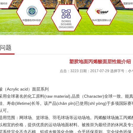
问题
塑胶地面丙烯酸面层性能介绍
点击：3223 日期：2017-07-29
选择字号：
小
（Acrylic acid）面层系列
全球著名的化工原料(raw material),品质（Character)全球
、寿命(lifetime)长等。该产品(chǎn pǐn)已使用(shǐ yòng)于多项国
认可。
范围：网球场、篮球场、羽毛球场等运动场地。丙烯酸球场施工丙烯酸
以相宜的价格，提供优质的运动场地面材料。被推崇为最经济的休闲及专
层系统完全不含石棉、铅或水银等化合物，合乎环保原则。完全绿色环保