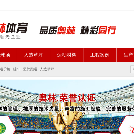
胶球场
人造草坪
运动材料
工程案例
生产
道价格
硅pu
塑胶跑道
人造草坪