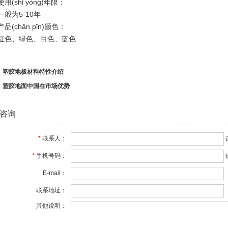
shǐ yòng)年限：
为5-10年
chǎn pǐn)颜色：
色、绿色、白色、蓝色
：
塑胶地板材料特性介绍
：
塑胶地面中国在市场优势
咨询
*
联系人：
*
手机号码：
E-mail：
联系地址：
其他说明：