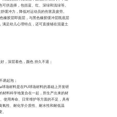
色可供选择，包括蓝、红、深绿和浅绿等。
效舒缓冲力，降低对运动员的伤害及疲劳。
彩色橡胶层即面层，与黑色橡胶缓冲层既底层
，满足幼儿心理特点，还可直接铺在混凝土
长，耐晒性好，深层着色，颜色 持久不退；
，不易起泡；
u
球场材料是在PU球场材料的基础上开发研
分的材料科学地复合在一起，所生产出来的材
工、使用寿命、日常维护等方面的不足，具有
臭氧性、耐化学介质性、耐水性和耐低温
变。