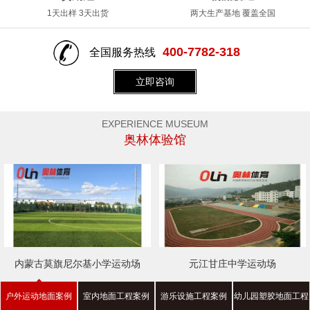
1天出样 3天出货
两大生产基地 覆盖全国
400-7782-318
全国服务热线
立即咨询
EXPERIENCE MUSEUM
奥林体验馆
内蒙古莫旗尼尔基小学运动场
元江甘庄中学运动场
户外运动地面案例
室内地面工程案例
游乐设施工程案例
幼儿园塑胶地面工程