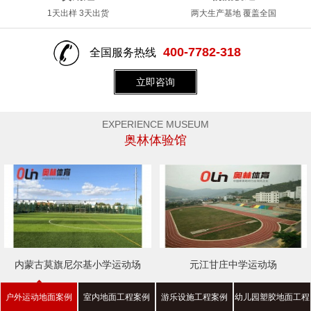
1天出样 3天出货
两大生产基地 覆盖全国
400-7782-318
全国服务热线
立即咨询
EXPERIENCE MUSEUM
奥林体验馆
内蒙古莫旗尼尔基小学运动场
元江甘庄中学运动场
户外运动地面案例
室内地面工程案例
游乐设施工程案例
幼儿园塑胶地面工程